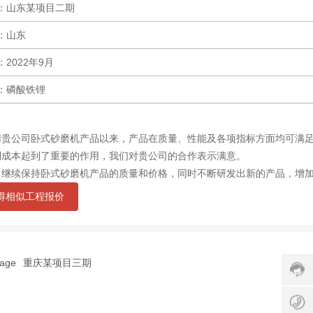
服
：山东某项目二期
热
：山东
线
:
2022年9月
0
：磷酸铁锂
2
0
：
-
用贵公司卧式砂磨机产品以来，产品在质量、性能及各项指标方面均可满
8
制成本起到了重要的作用，我们对贵公司的合作表示满意。
2
司继续保持卧式砂磨机产品的质量和价格，同时不断研发出新的产品，增
8
+
得相似工程报价
6
8
-
6
1
T
1
8
e
3
page
重庆某项目三期
9
r
9
9
2
服
h
8